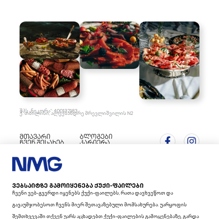
შპს „ნიკორა“: 400132183
ქ. თბილისი, ალექსანდრე მრევლიშვილის N2
მთავარი
ბლოგები
ჩვენ შესახებ
კარიერა
ბრენდები
CSR
ინვესტორებისთვის
კონტაქტი
ახალი ამბები
Cookie
საქართველო, ქ.
თბილისი 0180,
პოლიტიკა
ა.მრევლიშვილის 2
ᲕᲔᲑᲡᲐᲘᲢᲖᲔ ᲒᲐᲛᲝᲘᲧᲔᲜᲔᲑᲐ ᲥᲣᲥᲘ-ᲤᲐᲘᲚᲔᲑᲘ
(+995 32) 269 55 50;
Ჩვენი Ვებ-Გვერდი Იყენებს Ქუქი-Ფაილებს, Რათა Დავხვეწოთ Და
Გავაუმჯობესოთ Ჩვენს Მიერ Შეთავაზებული Მომსახურება. Უარყოფის
(+995 32) 269 55 51
Შემთხვევაში Თქვენ Უარს Აცხადებთ Ქუქი-Ფაილების Გამოყენებაზე, Გარდა