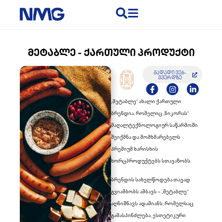
ᲛᲔᲢᲐᲑᲚᲔ - ᲥᲐᲠᲗᲣᲚᲘ ᲞᲠᲝᲓᲣᲥᲢᲘ
გადადი ვებ-
გვერდზე
„მეტაბლე“ ახალი ქართული
ბრენდია, რომელიც „ნიკორას“
მაღალტექნოლოგიურ საწარმოში
შეიქმნა და მომხმარებელს
პრემიუმ ხარისხის
ხორცპროდუქტებს სთავაზობს.
ბრენდის სახელწოდება თავად
გვიამბობს ამბავს – „მეტაბლე“
აღნიშნავს ადამიანს, რომელსაც
გამასპინძლება, ესთეტიკური