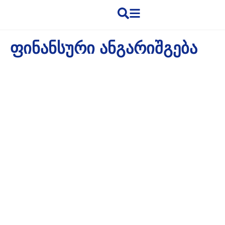
ᲤᲘᲜᲐᲜᲡᲣᲠᲘ ᲐᲜᲒᲐᲠᲘᲨᲒᲔᲑᲐ