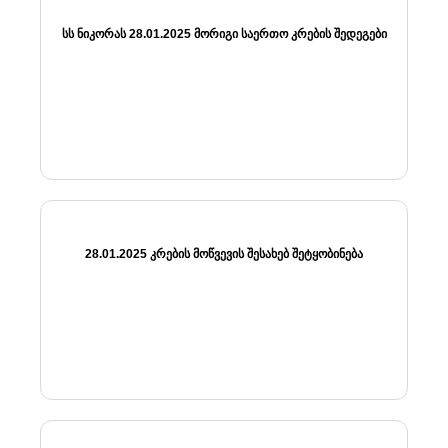
ᲡᲡ ᲜᲘᲙᲝᲠᲐᲡ 28.01.2025 ᲛᲝᲠᲘᲒᲘ ᲡᲐᲔᲠᲗᲝ ᲙᲠᲔᲑᲘᲡ ᲨᲔᲓᲔᲒᲔᲑᲘ
28.01.2025 ᲙᲠᲔᲑᲘᲡ ᲛᲝᲬᲕᲔᲕᲘᲡ ᲨᲔᲡᲐᲮᲔᲑ ᲨᲔᲢᲧᲝᲑᲘᲜᲔᲑᲐ