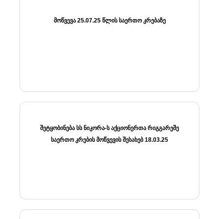
ᲛᲝᲬᲕᲔᲕᲐ 25.07.25 ᲬᲚᲘᲡ ᲡᲐᲔᲠᲗᲝ ᲙᲠᲔᲑᲐᲖᲔ
ᲨᲔᲢᲧᲝᲑᲘᲜᲔᲑᲐ ᲡᲡ ᲜᲘᲙᲝᲠᲐ-Ს ᲐᲥᲪᲘᲝᲜᲔᲠᲗᲐ ᲠᲘᲒᲒᲐᲠᲔᲨᲔ
ᲡᲐᲔᲠᲗᲝ ᲙᲠᲔᲑᲘᲡ ᲛᲝᲬᲕᲔᲕᲘᲡ ᲨᲔᲡᲐᲮᲔᲑ 18.03.25