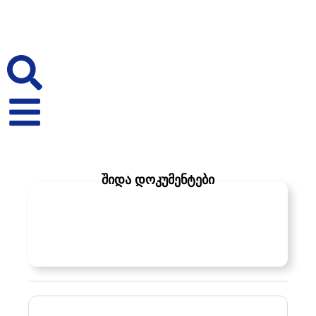
ᲨᲘᲓᲐ ᲓᲝᲙᲣᲛᲔᲜᲢᲔᲑᲘ