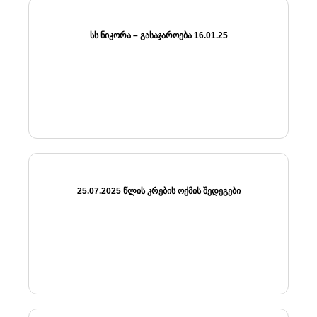
ᲡᲡ ᲜᲘᲙᲝᲠᲐ – ᲒᲐᲡᲐᲯᲐᲠᲝᲔᲑᲐ 16.01.25
25.07.2025 ᲬᲚᲘᲡ ᲙᲠᲔᲑᲘᲡ ᲝᲥᲛᲘᲡ ᲨᲔᲓᲔᲒᲔᲑᲘ