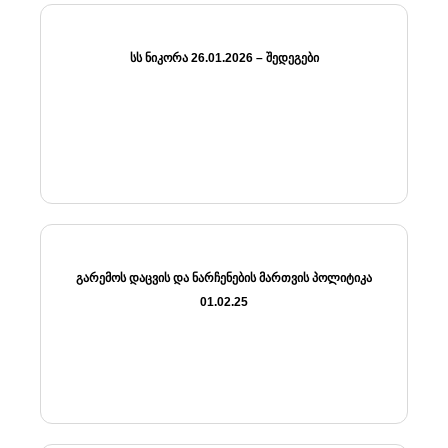
ᲡᲡ ᲜᲘᲙᲝᲠᲐ 26.01.2026 – ᲨᲔᲓᲔᲒᲔᲑᲘ
ᲒᲐᲠᲔᲛᲝᲡ ᲓᲐᲪᲕᲘᲡ ᲓᲐ ᲜᲐᲠᲩᲔᲜᲔᲑᲘᲡ ᲛᲐᲠᲗᲕᲘᲡ ᲞᲝᲚᲘᲢᲘᲙᲐ
01.02.25