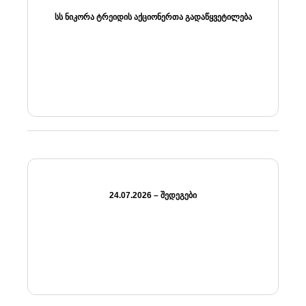
ᲡᲡ ᲜᲘᲙᲝᲠᲐ ᲢᲠᲔᲘᲓᲘᲡ ᲐᲥᲪᲘᲝᲜᲔᲠᲗᲐ ᲒᲐᲓᲐᲬᲧᲕᲔᲢᲘᲚᲔᲑᲐ
24.07.2026 – ᲨᲔᲓᲔᲒᲔᲑᲘ