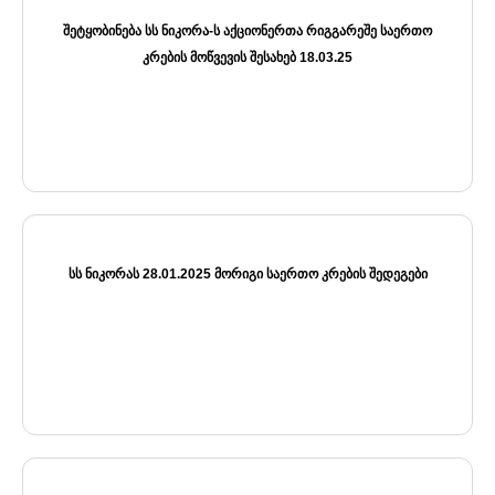
ᲨᲔᲢᲧᲝᲑᲘᲜᲔᲑᲐ ᲡᲡ ᲜᲘᲙᲝᲠᲐ-Ს ᲐᲥᲪᲘᲝᲜᲔᲠᲗᲐ ᲠᲘᲒᲒᲐᲠᲔᲨᲔ ᲡᲐᲔᲠᲗᲝ
ᲙᲠᲔᲑᲘᲡ ᲛᲝᲬᲕᲔᲕᲘᲡ ᲨᲔᲡᲐᲮᲔᲑ 18.03.25
ᲡᲡ ᲜᲘᲙᲝᲠᲐᲡ 28.01.2025 ᲛᲝᲠᲘᲒᲘ ᲡᲐᲔᲠᲗᲝ ᲙᲠᲔᲑᲘᲡ ᲨᲔᲓᲔᲒᲔᲑᲘ