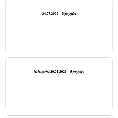
24.07.2026 – ᲨᲔᲓᲔᲒᲔᲑᲘ
ᲡᲡ ᲜᲘᲙᲝᲠᲐ 26.01.2026 – ᲨᲔᲓᲔᲒᲔᲑᲘ