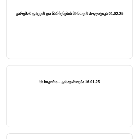
ᲒᲐᲠᲔᲛᲝᲡ ᲓᲐᲪᲕᲘᲡ ᲓᲐ ᲜᲐᲠᲩᲔᲜᲔᲑᲘᲡ ᲛᲐᲠᲗᲕᲘᲡ ᲞᲝᲚᲘᲢᲘᲙᲐ 01.02.25
ᲡᲡ ᲜᲘᲙᲝᲠᲐ – ᲒᲐᲡᲐᲯᲐᲠᲝᲔᲑᲐ 16.01.25