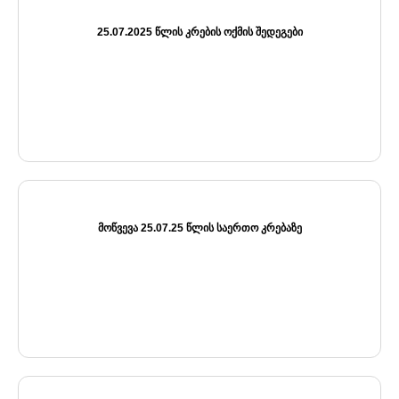
25.07.2025 ᲬᲚᲘᲡ ᲙᲠᲔᲑᲘᲡ ᲝᲥᲛᲘᲡ ᲨᲔᲓᲔᲒᲔᲑᲘ
ᲛᲝᲬᲕᲔᲕᲐ 25.07.25 ᲬᲚᲘᲡ ᲡᲐᲔᲠᲗᲝ ᲙᲠᲔᲑᲐᲖᲔ