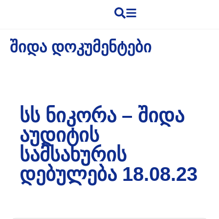
ᲨᲘᲓᲐ ᲓᲝᲙᲣᲛᲔᲜᲢᲔᲑᲘ
ᲡᲡ ᲜᲘᲙᲝᲠᲐ – ᲨᲘᲓᲐ
ᲐᲣᲓᲘᲢᲘᲡ
ᲡᲐᲛᲡᲐᲮᲣᲠᲘᲡ
ᲓᲔᲑᲣᲚᲔᲑᲐ 18.08.23