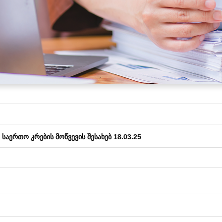
ᲡᲐᲔᲠᲗᲝ ᲙᲠᲔᲑᲘᲡ ᲛᲝᲬᲕᲔᲕᲘᲡ ᲨᲔᲡᲐᲮᲔᲑ 18.03.25