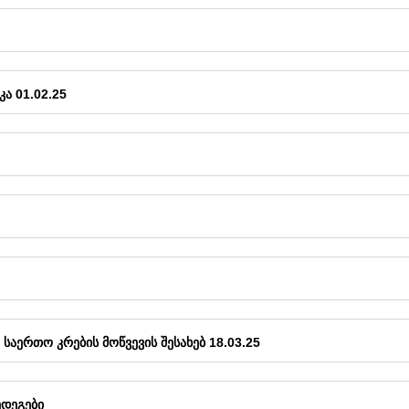
Ა 01.02.25
ᲡᲐᲔᲠᲗᲝ ᲙᲠᲔᲑᲘᲡ ᲛᲝᲬᲕᲔᲕᲘᲡ ᲨᲔᲡᲐᲮᲔᲑ 18.03.25
ᲔᲓᲔᲒᲔᲑᲘ