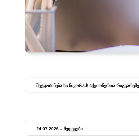
ᲨᲔᲢᲧᲝᲑᲘᲜᲔᲑᲐ ᲡᲡ ᲜᲘᲙᲝᲠᲐ-Ს ᲐᲥᲪᲘᲝᲜᲔᲠᲗᲐ ᲠᲘᲒᲒᲐᲠᲔᲨᲔ 
24.07.2026 – ᲨᲔᲓᲔᲒᲔᲑᲘ