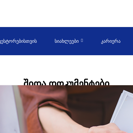
ᲫᲘᲔᲑᲐ
ᲔᲜᲐ
ᲕᲔᲡᲢᲝᲠᲔᲑᲘᲡᲗᲕᲘᲡ
ᲡᲘᲐᲮᲚᲔᲔᲑᲘ
ᲙᲐᲠᲘᲔᲠᲐ
ᲨᲘᲓᲐ ᲓᲝᲙᲣᲛᲔᲜᲢᲔᲑᲘ