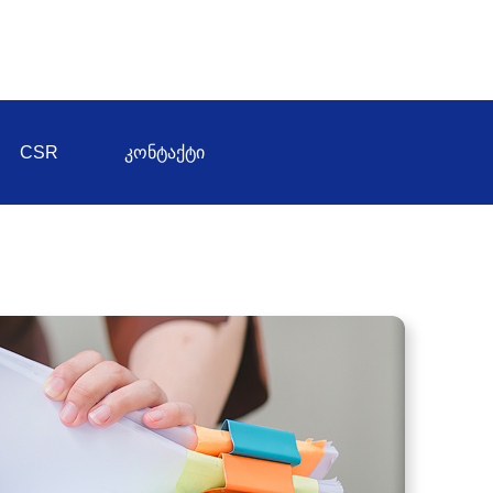
CSR
ᲙᲝᲜᲢᲐᲥᲢᲘ