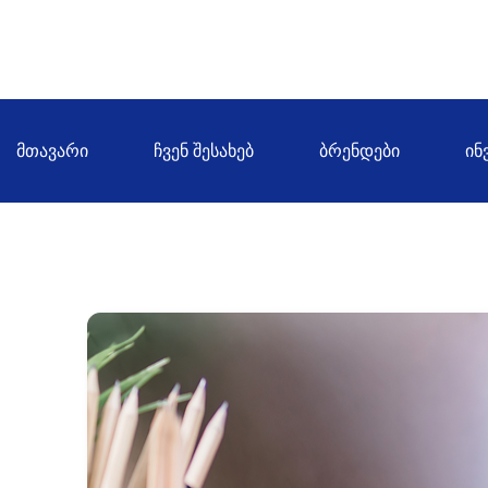
ᲛᲗᲐᲕᲐᲠᲘ
ᲩᲕᲔᲜ ᲨᲔᲡᲐᲮᲔᲑ
ᲑᲠᲔᲜᲓᲔᲑᲘ
ᲘᲜ