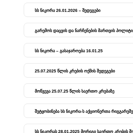
ᲡᲡ ᲜᲘᲙᲝᲠᲐ 26.01.2026 – ᲨᲔᲓᲔᲒᲔᲑᲘ
ᲒᲐᲠᲔᲛᲝᲡ ᲓᲐᲪᲕᲘᲡ ᲓᲐ ᲜᲐᲠᲩᲔᲜᲔᲑᲘᲡ ᲛᲐᲠᲗᲕᲘᲡ ᲞᲝᲚᲘᲢᲘᲙ
ᲡᲡ ᲜᲘᲙᲝᲠᲐ – ᲒᲐᲡᲐᲯᲐᲠᲝᲔᲑᲐ 16.01.25
25.07.2025 ᲬᲚᲘᲡ ᲙᲠᲔᲑᲘᲡ ᲝᲥᲛᲘᲡ ᲨᲔᲓᲔᲒᲔᲑᲘ
ᲛᲝᲬᲕᲔᲕᲐ 25.07.25 ᲬᲚᲘᲡ ᲡᲐᲔᲠᲗᲝ ᲙᲠᲔᲑᲐᲖᲔ
ᲨᲔᲢᲧᲝᲑᲘᲜᲔᲑᲐ ᲡᲡ ᲜᲘᲙᲝᲠᲐ-Ს ᲐᲥᲪᲘᲝᲜᲔᲠᲗᲐ ᲠᲘᲒᲒᲐᲠᲔᲨᲔ 
ᲡᲡ ᲜᲘᲙᲝᲠᲐᲡ 28.01.2025 ᲛᲝᲠᲘᲒᲘ ᲡᲐᲔᲠᲗᲝ ᲙᲠᲔᲑᲘᲡ Შ