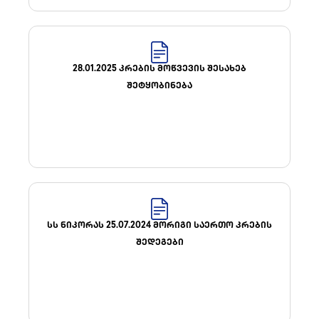
28.01.2025 ᲙᲠᲔᲑᲘᲡ ᲛᲝᲬᲕᲔᲕᲘᲡ ᲨᲔᲡᲐᲮᲔᲑ
ᲨᲔᲢᲧᲝᲑᲘᲜᲔᲑᲐ
ᲡᲡ ᲜᲘᲙᲝᲠᲐᲡ 25.07.2024 ᲛᲝᲠᲘᲒᲘ ᲡᲐᲔᲠᲗᲝ ᲙᲠᲔᲑᲘᲡ
ᲨᲔᲓᲔᲒᲔᲑᲘ