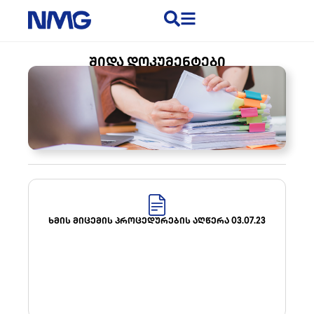
ᲨᲘᲓᲐ ᲓᲝᲙᲣᲛᲔᲜᲢᲔᲑᲘ
ᲮᲛᲘᲡ ᲛᲘᲪᲔᲛᲘᲡ ᲞᲠᲝᲪᲔᲓᲣᲠᲔᲑᲘᲡ ᲐᲦᲬᲔᲠᲐ 03.07.23