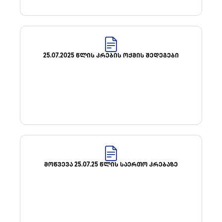
25.07.2025 ᲬᲚᲘᲡ ᲙᲠᲔᲑᲘᲡ ᲝᲥᲛᲘᲡ ᲨᲔᲓᲔᲒᲔᲑᲘ
ᲛᲝᲬᲕᲔᲕᲐ 25.07.25 ᲬᲚᲘᲡ ᲡᲐᲔᲠᲗᲝ ᲙᲠᲔᲑᲐᲖᲔ