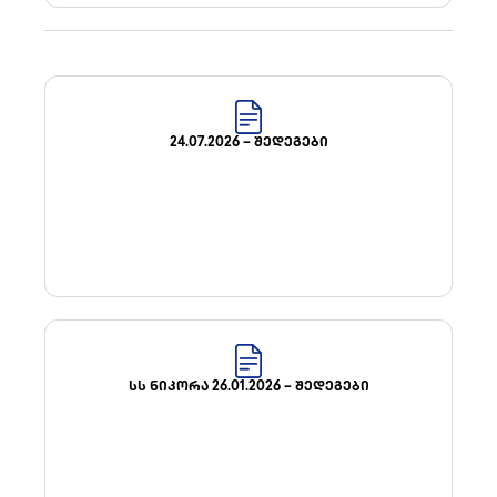
24.07.2026 – ᲨᲔᲓᲔᲒᲔᲑᲘ
ᲡᲡ ᲜᲘᲙᲝᲠᲐ 26.01.2026 – ᲨᲔᲓᲔᲒᲔᲑᲘ