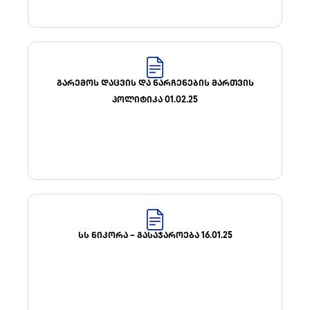
ᲒᲐᲠᲔᲛᲝᲡ ᲓᲐᲪᲕᲘᲡ ᲓᲐ ᲜᲐᲠᲩᲔᲜᲔᲑᲘᲡ ᲛᲐᲠᲗᲕᲘᲡ
ᲞᲝᲚᲘᲢᲘᲙᲐ 01.02.25
ᲡᲡ ᲜᲘᲙᲝᲠᲐ – ᲒᲐᲡᲐᲯᲐᲠᲝᲔᲑᲐ 16.01.25