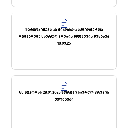
ᲨᲔᲢᲧᲝᲑᲘᲜᲔᲑᲐ ᲡᲡ ᲜᲘᲙᲝᲠᲐ-Ს ᲐᲥᲪᲘᲝᲜᲔᲠᲗᲐ
ᲠᲘᲒᲒᲐᲠᲔᲨᲔ ᲡᲐᲔᲠᲗᲝ ᲙᲠᲔᲑᲘᲡ ᲛᲝᲬᲕᲔᲕᲘᲡ ᲨᲔᲡᲐᲮᲔᲑ
18.03.25
ᲡᲡ ᲜᲘᲙᲝᲠᲐᲡ 28.01.2025 ᲛᲝᲠᲘᲒᲘ ᲡᲐᲔᲠᲗᲝ ᲙᲠᲔᲑᲘᲡ
ᲨᲔᲓᲔᲒᲔᲑᲘ