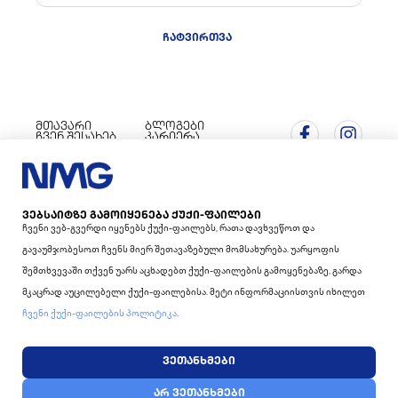
ᲩᲐᲢᲕᲘᲠᲗᲕᲐ
მთავარი
ბლოგები
ჩვენ შესახებ
კარიერა
ბრენდები
CSR
ინვესტორებისთვის
კონტაქტი
ახალი ამბები
Cookie
საქართველო, ქ.
თბილისი 0180,
პოლიტიკა
ა.მრევლიშვილის 2
ᲕᲔᲑᲡᲐᲘᲢᲖᲔ ᲒᲐᲛᲝᲘᲧᲔᲜᲔᲑᲐ ᲥᲣᲥᲘ-ᲤᲐᲘᲚᲔᲑᲘ
(+995 32) 269 55 50;
Ჩვენი Ვებ-Გვერდი Იყენებს Ქუქი-Ფაილებს, Რათა Დავხვეწოთ Და
Გავაუმჯობესოთ Ჩვენს Მიერ Შეთავაზებული Მომსახურება. Უარყოფის
(+995 32) 269 55 51
Შემთხვევაში Თქვენ Უარს Აცხადებთ Ქუქი-Ფაილების Გამოყენებაზე, Გარდა
Მკაცრად Აუცილებელი Ქუქი-Ფაილებისა. Მეტი Ინფორმაციისთვის Იხილეთ
Ჩვენი Ქუქი-Ფაილების Პოლიტიკა
.
© 2016 - 2026 ᲡᲡ "ᲡᲡ ᲜᲘᲙᲝᲠᲐ
WEBSITE BY SIMPLE STEPS
ᲕᲔᲗᲐᲜᲮᲛᲔᲑᲘ
ᲛᲔᲜᲔᲯᲛᲔᲜᲢ ᲯᲒᲣᲤᲘ ".
ᲧᲕᲔᲚᲐ ᲣᲤᲚᲔᲑᲐ ᲓᲐᲪᲣᲚᲘᲐ.
ᲐᲠ ᲕᲔᲗᲐᲜᲮᲛᲔᲑᲘ