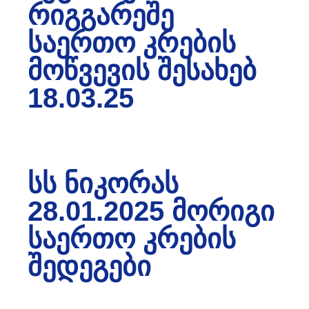
ᲠᲘᲒᲒᲐᲠᲔᲨᲔ
ᲡᲐᲔᲠᲗᲝ ᲙᲠᲔᲑᲘᲡ
ᲛᲝᲬᲕᲔᲕᲘᲡ ᲨᲔᲡᲐᲮᲔᲑ
18.03.25
ᲡᲡ ᲜᲘᲙᲝᲠᲐᲡ
28.01.2025 ᲛᲝᲠᲘᲒᲘ
ᲡᲐᲔᲠᲗᲝ ᲙᲠᲔᲑᲘᲡ
ᲨᲔᲓᲔᲒᲔᲑᲘ