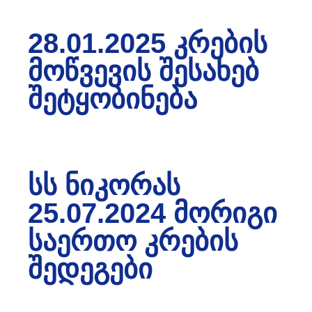
28.01.2025 ᲙᲠᲔᲑᲘᲡ
ᲛᲝᲬᲕᲔᲕᲘᲡ ᲨᲔᲡᲐᲮᲔᲑ
ᲨᲔᲢᲧᲝᲑᲘᲜᲔᲑᲐ
ᲡᲡ ᲜᲘᲙᲝᲠᲐᲡ
25.07.2024 ᲛᲝᲠᲘᲒᲘ
ᲡᲐᲔᲠᲗᲝ ᲙᲠᲔᲑᲘᲡ
ᲨᲔᲓᲔᲒᲔᲑᲘ