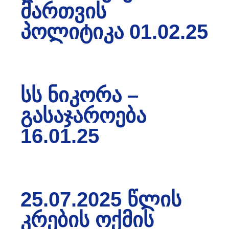
ᲛᲐᲠᲗᲕᲘᲡ
ᲞᲝᲚᲘᲢᲘᲙᲐ 01.02.25
ᲡᲡ ᲜᲘᲙᲝᲠᲐ –
ᲒᲐᲡᲐᲯᲐᲠᲝᲔᲑᲐ
16.01.25
25.07.2025 ᲬᲚᲘᲡ
ᲙᲠᲔᲑᲘᲡ ᲝᲥᲛᲘᲡ