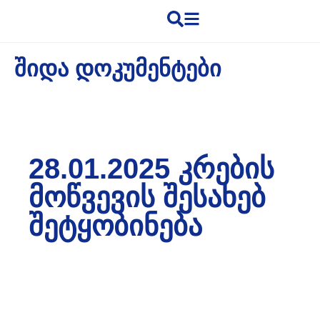
ᲨᲘᲓᲐ ᲓᲝᲙᲣᲛᲔᲜᲢᲔᲑᲘ
28.01.2025 ᲙᲠᲔᲑᲘᲡ
ᲛᲝᲬᲕᲔᲕᲘᲡ ᲨᲔᲡᲐᲮᲔᲑ
ᲨᲔᲢᲧᲝᲑᲘᲜᲔᲑᲐ