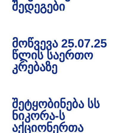
ᲨᲔᲓᲔᲒᲔᲑᲘ
ᲛᲝᲬᲕᲔᲕᲐ 25.07.25
ᲬᲚᲘᲡ ᲡᲐᲔᲠᲗᲝ
ᲙᲠᲔᲑᲐᲖᲔ
ᲨᲔᲢᲧᲝᲑᲘᲜᲔᲑᲐ ᲡᲡ
ᲜᲘᲙᲝᲠᲐ-Ს
ᲐᲥᲪᲘᲝᲜᲔᲠᲗᲐ