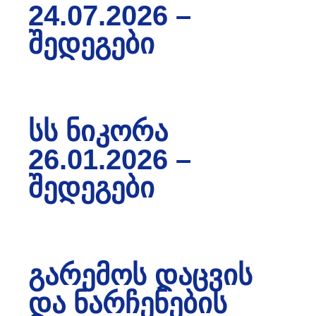
24.07.2026 –
ᲨᲔᲓᲔᲒᲔᲑᲘ
ᲡᲡ ᲜᲘᲙᲝᲠᲐ
26.01.2026 –
ᲨᲔᲓᲔᲒᲔᲑᲘ
ᲒᲐᲠᲔᲛᲝᲡ ᲓᲐᲪᲕᲘᲡ
ᲓᲐ ᲜᲐᲠᲩᲔᲜᲔᲑᲘᲡ