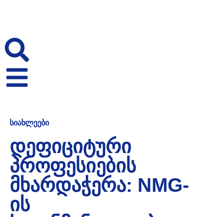
ᲡᲘᲐᲮᲚᲔᲔᲑᲘ
ᲓᲔᲤᲘᲪᲘᲢᲣᲠᲘ
ᲞᲠᲝᲤᲔᲡᲘᲔᲑᲘᲡ
ᲛᲮᲐᲠᲓᲐᲭᲔᲠᲐ: NMG-
ᲘᲡ