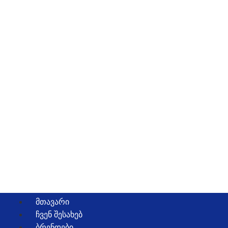
ᲛᲗᲐᲕᲐᲠᲘ
ᲩᲕᲔᲜ ᲨᲔᲡᲐᲮᲔᲑ
ᲑᲠᲔᲜᲓᲔᲑᲘ