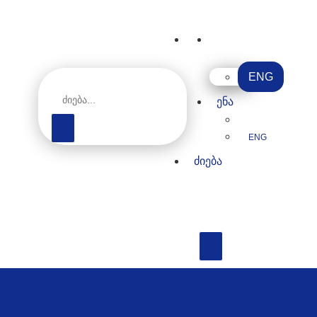
ᲫᲘᲔᲑᲐ
ᲔᲜᲐ
ENG
ᲔᲜᲐ
ENG
ᲫᲘᲔᲑᲐ