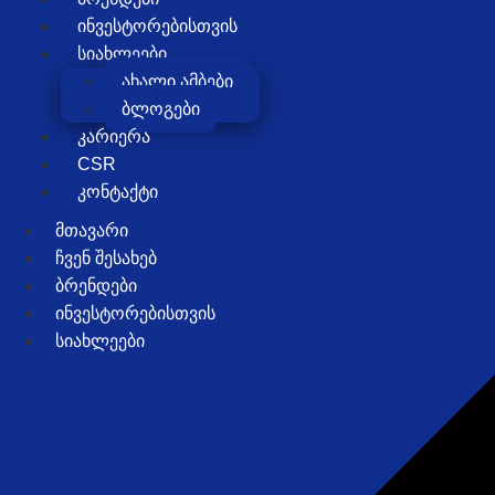
ᲘᲜᲕᲔᲡᲢᲝᲠᲔᲑᲘᲡᲗᲕᲘᲡ
ᲡᲘᲐᲮᲚᲔᲔᲑᲘ
ახალი ამბები
ბლოგები
ᲙᲐᲠᲘᲔᲠᲐ
CSR
ᲙᲝᲜᲢᲐᲥᲢᲘ
ᲛᲗᲐᲕᲐᲠᲘ
ᲩᲕᲔᲜ ᲨᲔᲡᲐᲮᲔᲑ
ᲑᲠᲔᲜᲓᲔᲑᲘ
ᲘᲜᲕᲔᲡᲢᲝᲠᲔᲑᲘᲡᲗᲕᲘᲡ
ᲡᲘᲐᲮᲚᲔᲔᲑᲘ