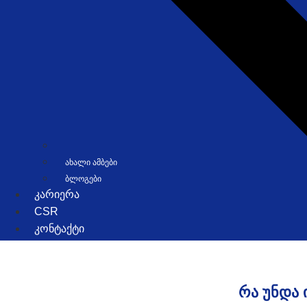
ᲐᲮᲐᲚᲘ ᲐᲛᲑᲔᲑᲘ
ᲑᲚᲝᲒᲔᲑᲘ
ᲙᲐᲠᲘᲔᲠᲐ
CSR
ᲙᲝᲜᲢᲐᲥᲢᲘ
ᲠᲐ ᲣᲜᲓᲐ 