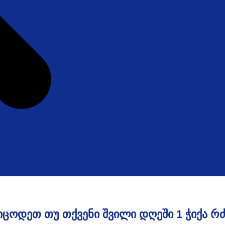
ᲘᲪᲝᲓᲔᲗ ᲗᲣ ᲗᲥᲕᲔᲜᲘ ᲨᲕᲘᲚᲘ ᲓᲦᲔᲨᲘ 1 ᲭᲘᲥᲐ ᲠᲫ